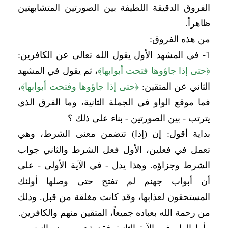
الفروق الدقيقة اللطيفة بين الصورتين المتشابهتين
ظاهراً.
من هذه الفروق:
1- في المشهد الأول يقول الله تعالى عن الكافرين:
﴿
حتى إذا جاؤوها فتحت أبوابها
﴾
، ثم يقول في المشهد
الثاني عن المتقين:
﴿
حتى إذا جاؤوها وفتحت أبوابها
﴾
،
فما موقع الواو في الجملة الثانية، وما الفرق الذي
يترتب - بين الصورتين - بناء على ذلك ؟
بداية أقول: إن (إذا) تتضمن معنى الشرط، وهي
تعمل في فعلين، الأول فعل الشرط والثاني جواب
الشرط وجزاؤه. وهذا يدل - في الآية الأولى - على
أن أبواب جهنم لم تفتح حتى وصلها أولئك
المستحقون لعذابها، وقد كانت مغلقة من قبل. وذلك
من رحمة الله بعباده جميعاً، المتقين منهم والكافرين.