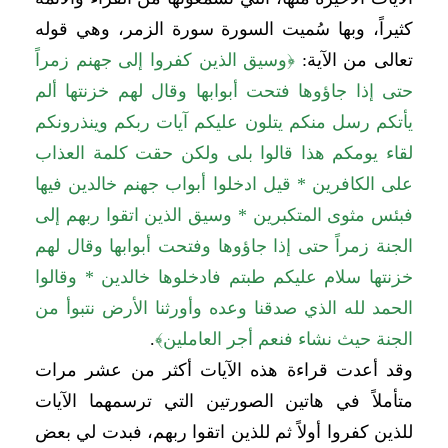
كثيراً، وبها سُميت السورة سورة الزمر، وهي قوله
تعالى من الآية:
﴿
وسيق الذين كفروا إلى جهنم زمراً
حتى إذا جاؤوها فتحت أبوابها وقال لهم خزنتها ألم
يأتكم رسل منكم يتلون عليكم آيات ربكم وينذرونكم
لقاء يومكم هذا قالوا بلى ولكن حقت كلمة العذاب
على الكافرين * قيل ادخلوا أبواب جهنم خالدين فيها
فبئس مثوى المتكبرين * وسيق الذين اتقوا ربهم إلى
الجنة زمراً حتى إذا جاؤوها وفتحت أبوابها وقال لهم
خزنتها سلام عليكم طبتم فادخلوها خالدين * وقالوا
الحمد لله الذي صدقنا وعده وأورثنا الأرض نتبوأ من
الجنة حيث نشاء فنعم أجر العاملين
﴾
.
وقد أعدت قراءة هذه الآيات أكثر من عشر مرات
متأملاً في هاتين الصورتين التي ترسمهما الآيات
للذين كفروا أولاً ثم للذين اتقوا ربهم، فبدت لي بعض