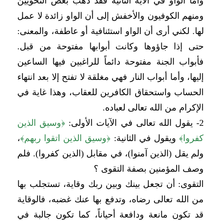
وأما الواو في الآية الثانية فقد ذهب بعض النحويين
ومنهم الكوفيون والأخفش إلى أن الواو زائدة لا عمل
لها. لكني أرى أن الواو استئنافية أو عاطفة، والمعنى:
حتى إذا جاؤوها وكانت أبوابها مفتوحة من قبل.
فأبواب الجنة مفتوحة دائماً للراغبين فيها الساعين
إليها، وأما أبواب النار فهي مغلقة لا تفتح إلا بعد انتهاء
الحساب واستحقاق الكافرين للعقاب، وهذا غاية في
الإكرام من الله تعالى لعباده.
2- يقول الله تعالى في الآيات الأولى:
﴿
وسيق الذين
كفروا
﴾
ويقول في الثانية:
﴿
وسيق الذين اتقوا ربهم
﴾
،
ولم يقل (الذين آمنوا)، في مقابل (الذين كفروا). فلم
وصف المؤمنين بصفة التقوى ؟
التقوى: أن تجعل بينك وبين ربك وقاية، تستجلب بها
من الله تعالى رضاه، وتدفع بها عنك غضبه، فالوقاية
قد تكون مانعة ودافعة أحياناً، كما تكون جالبة في