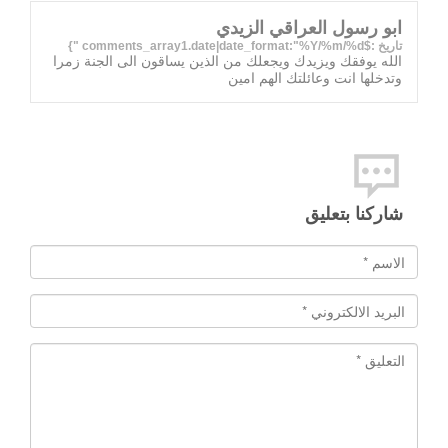
ابو رسول العراقي الزيدي
تاريخ :$comments_array1.date|date_format:"%Y/%m/%d "}
الله يوفقك ويزيدك ويجعلك من الذين يساقون الى الجنة زمرا
وتدخلها انت وعائلتك الهم امين
شاركنا بتعليق