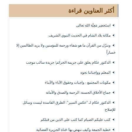
أكثر العناوين قراءة
استَحضِر مَعِيَّة الله تعالى
مكانة بلاد الشام في الحديث النبوي الشريف
وننزّل من القرآن ما هو شفاء ورحمة للمؤمنين ولا يزيد الظالمين إلا
خساراً
الدكتور عكام يعلق على جريمة الجرائم/ جريدة سالب موجب
المعلم وواجباتنا نحوه
مكونات المجتمع - واجبات وحقوق الآباء والأبناء
جماع الأخلاق الحسنة: الرحمة والصدق والأمانة
الدكتور عكام لـ "عكس السير": الطرق الفاسدة ليست وسائل
للإصلاح
كتب عليكم الصيام كما كتب على الذين من قبلكم
خطبة الجمعة وكيف ننهض بها/ قناة الجزيرة الفضائية