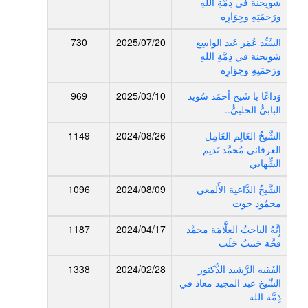
شويحنة في ذِمَّةِ اللهِ
ورَحمَتِهِ وجِوَارِه
السَّيِّد عُمَر عَبد الواسِع
2025/07/20
730
شويحنة في ذِمَّةِ اللهِ
ورَحمَتِهِ وجِوَارِه
وَداعًا يا شَيخ أحمَد سُويد
2025/03/10
969
البابيُّ الحلبيُّ..
الشَّيخُ العَالِم العَامِل
2024/08/26
1149
العرفاني مُحمَّد نَديم
الشِّهابي
الشَّيخُ الدَّاعية الأَلمعي
2024/08/09
1096
محمُود حوت
إِنَّهُ الباحثُ العلَّامَة محمَّد
2024/04/17
1187
قجَّة حَبيبُ حَلَب
الفَقيه الرَّشيد الدُّكتور
2024/02/28
1338
الشّيخ عبد المجيد معاذ في
ذِمَّة الله