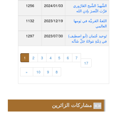
الشَّهيدُ الشَّيخ العَارُوري
2024/01/03
1256
قرَّبَ النَّصرَ بإذنِ الله
اللغةُ العَربيَّة في يَومها
2023/12/19
1132
العالمي
تَوحيد عُثمان (أبو اصطيف)
2023/07/30
1297
في ذِمَّةِ مَولاهُ جَلَّ شَأنُه
1
2
3
4
5
6
7
17
«
10
9
8
مشاركات الزائرين