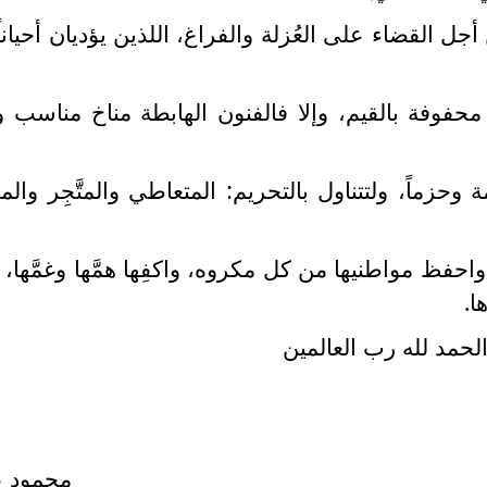
جل القضاء على العُزلة والفراغ، اللذين يؤديان أحياناً
 محفوفة بالقيم، وإلا فالفنون الهابطة مناخ مناسب و
حزماً، ولتتناول بالتحريم: المتعاطي والمتَّجِر والمهَ
واحفظ مواطنيها من كل مكروه، واكفِها همَّها وغمَّها، 
ا.
لحمد لله رب العالمين
محمود ع