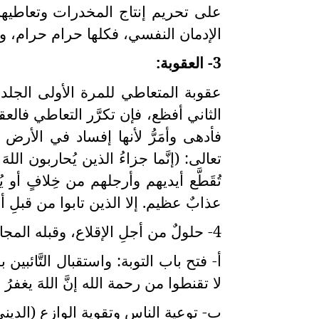
على تحريم إنتاج المخدرات وتعاطيها و
الإدمان النفسي، فكلها حرام حرام، 
3- العقوبة:
عقوبة المتعاطي للمرة الأولى الجلد 
الثاني أفظع، فإن تكرَّر التعاطي فالعق
فأدهى وأمَرُّ لأنها إفساد في الأرض 
تعالى: (إنَّما جزاءُ الذين يُحاربون اللهَ
تُقَطَّع أيديهم وأرجلهم من خِلافٍ أو 
عذابٌ عظيم. إلا الذين تابوا من قبلِ أن 
4- حلولٌ من أجلِ الإقلاع، وقبله المجانبة والابتعاد:
أ- فتح باب التوبة: واستقبال التَّائبي
لا تقنطوا من رحمة الله إنَّ اللهَ يغفرُ ا
ب- توعية الناس وتقوية الوازع (الديني