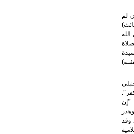
ن لم
ائث)
الله
صلاة
سيدة
يشبه)
نبلي
فر".
 "إن
وهدر
 وقد
امية