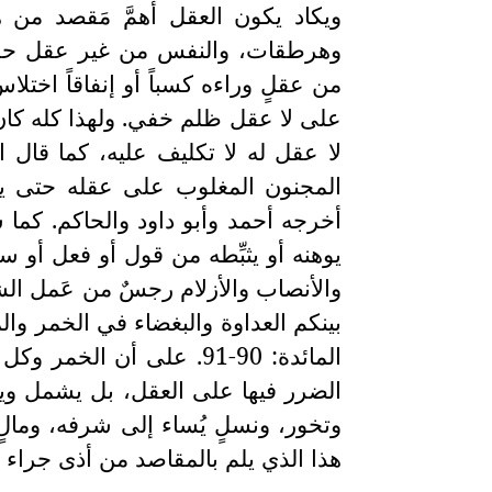
ويكاد يكون العقل أهمَّ مَقصد من 
وهرطقات، والنفس من غير عقل حركة ف
من عقلٍ وراءه كسباً أو إنفاقاً اختل
على لا عقل ظلم خفي. ولهذا كله كان ا
لا عقل له لا تكليف عليه، كما قال ا
المجنون المغلوب على عقله حتى يب
أخرجه أحمد وأبو داود والحاكم. كما
يوهنه أو يثبِّطه من قول أو فعل أو سل
والأنصاب والأزلام رجسٌ من عَمل الشيطا
بينكم العداوة والبغضاء في الخمر والميس
المائدة: 90-91. على أن ا
الضرر فيها على العقل، بل يشمل وي
وتخور، ونسلٍ يُساء إلى شرفه، ومالٍ 
هذا الذي يلم بالمقاصد من أذى جراء ال