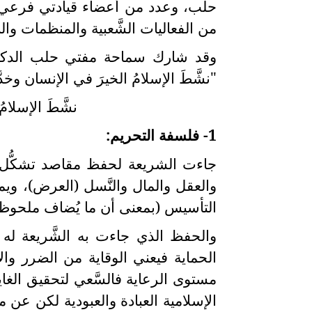
حلب، وعدد من أعضاء قيادتي فرعي 
من الفعاليات الشَّعبية والمنظمات وال
وقد شارك سماحة مفتي حلب الدكتو
"نشَّطَ الإسلامُ الخيرَ في الإنسان وخدَّر
نشَّطَ الإسلامُ
1- فلسفة التحريم:
جاءت الشريعة لحفظ مقاصد تشكُّل كين
والعقل والمال والنَّسل (العرض)، 
التأسيس (بمعنى أن ما يُضاف ملحوظ سا
والحفظ الذي جاءت به الشَّريعة له
الحماية فيعني الوقاية من الضرر وال
مستوى الرعاية فالسَّعي لتحقيق الغاي