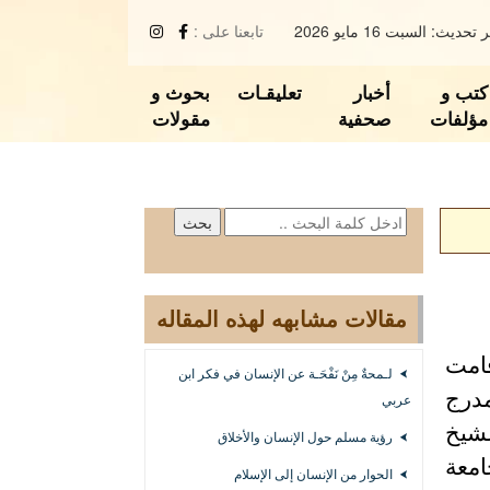
تحديث: السبت 16 مايو 2026
تابعنا على :
كتب و
أخبار
تعليقـات
بحوث و
مؤلفات
صحفية
مقولات
مقالات مشابهه لهذه المقاله
قامت
لـمحةٌ مِنْ نَفْحَـة عن الإنسان في فكر ابن
ِّرات يوم الثلاثاء 9/4/2019 على مدرج
عربي
لشيخ
رؤية مسلم حول الإنسان والأخلاق
امعة
الحوار من الإنسان إلى الإسلام