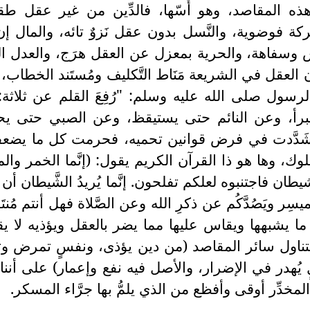
هذه المقاصد، وهو أُسّها، فالدِّين من غير عقل 
وضوية، والنَّسل بدون عقل نَزوٌ تائه، والمال إن
اس وسفاهة، والحرية بمعزل عن العقل هرَج، والعدل ال
لعقل في الشريعة مَنَاط التَّكليف ومُستَند الخطاب،
لرسول صلى الله عليه وسلم: "رُفِعَ القلم عن ثلاثة
رأ، وعن النائم حتى يستيقظ، وعن الصبي حتى يحت
 شَدَّدت في فرض قوانين تحميه، فحرمت كل ما يضعف
وك، وها هو ذا القرآن الكريم يقول: (إنَّما الخمر وال
ن فاجتنبوه لعلكم تفلحون. إنَّما يُريدُ الشَّيطان أن ي
ِر ويَصُدَّكُم عن ذكرِ الله وعن الصَّلاة فهل أنتم مُنتَ
لخمر وكل ما يشبهها ويقاس عليها مما يضر بالعقل ويؤذيه لا 
تناول سائر المقاصد (من دين يؤذى، ونفسٍ تمرض و
يُهدر في الإضرار، والأصل فيه نفع وإعمار) على أننا
مخدِّر أوقى وأفظع من الذي يلمُّ بها جرَّاء المسكر.