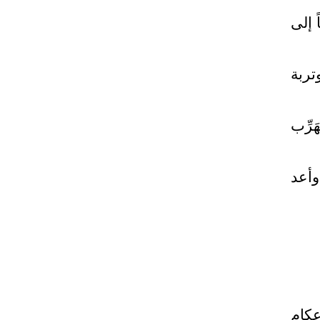
 إلى
تربة
رِّب
وأعد
كام