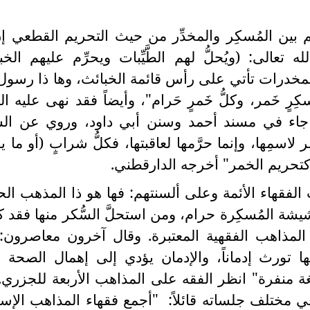
م بين المُسكِر والمخدِّر من حيث التحريم القطعي إ
عالى: (ويُحلُّ لهم الطَّيِّبات ويحرِّم عليهم الخب
في أن المخدرات تأتي على رأس قائمة الخبائث، وها ذا رسول 
ِرٍ خَمر، وكلُّ خَمرٍ حَرام"، وأيضاً فقد نهى عليه ال
ما جاء في مسند أحمد وسنن أبي داود، وروي عن ال
ر لاسمِها، وإنما حرَّمها لعاقبتها، فكلُّ شرابٍ (أو ما 
 كتحريم الخمر" أخرجه الدارقطني.
 الفقهاء الأئمة وعلى ألسنتهم: فها هو ذا المذهب الح
شيشة المُسكِرة حرام، ومن استحلَّ السُّكر منها فقد ك
لمذاهب الفقهية المعتبرة. وقال آخرون معاصرون:
 تورث إدماناً، والإدمان يؤدي إلى إهمال الصحة 
غة منفرة" انظر الفقه على المذاهب الأربعة للجزري.
 مختلف جلساته قائلاً:
"أجمع فقهاء المذاهب الإسل