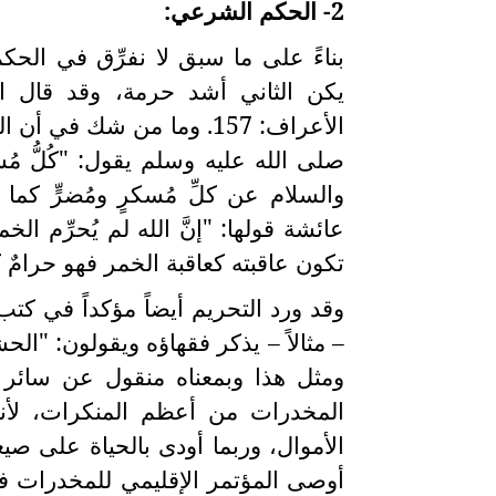
2- الحكم الشرعي:
بناءً على ما سبق لا نفرِّق في الحك
يكن الثاني أشد حرمة، وقد قال الله ت
الأعراف: 157. وما من شك 
صلى الله عليه وسلم يقول: "كُلُّ مُسك
والسلام عن كلِّ مُسكرٍ ومُضرٍّ ك
عائشة قولها: "إنَّ الله لم يُحرِّم الخم
تكون عاقبته كعاقبة الخمر فهو حرامٌ
وقد ورد التحريم أيضاً مؤكداً في كتب
– مثالاً – يذكر فقهاؤه ويقولون: "الح
ومثل هذا وبمعناه منقول عن سائر ا
المخدرات من أعظم المنكرات، لأنها
الأموال، وربما أودى بالحياة على صي
أوصى المؤتمر الإقليمي للمخدرات في