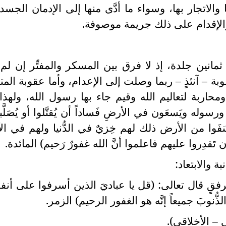
الاتجار بها، وسواء ما أدَّى منها إلى الإدمان الجسد
والإقدام على ذلك جريمة موصوفة.
ثمانين جلدة، إذ لا فرق بين المسكر والمفتِّر إن لم
وبة – آنئذٍ – ربما وصلت إلى الإعدام، وأما عقوبة المت
ومحاربة لتعاليم الله وقيم جاء بها رسول الله، ولهذا
 ورسوله ويَسعَون في الأرضِ فَساداً أن يُقتَّلوا أو يُصَلَّب
يُنفَوا من الأرض ذلك لهم خِزيٌ في الدُّنيا ولهم في ال
تَقدِروا عليهم فاعلموا أنَّ الله غفورٌ رَحيم) المائدة.
ن برفقٍ قال تعالى: (قل يا عباديَ الذين أسرفوا على أن
لذُّنوبَ جميعاً إنَّه هو الغفور الرحيم) الزمر.
 – الأخلاقي).