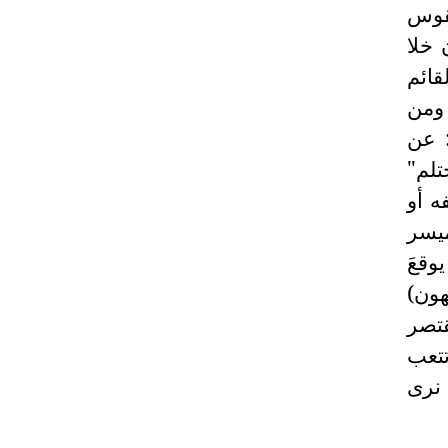
طقوس
 خلا
قائم
 ومن
: عن
لم"
ه أو
ميسر
وقعَ
هون)
يقتصر
تتعب
 نرى