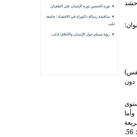
وحشد
ثورة الحسين ثورة الإنسان على الطغيان
مناقشة رسالة دكتوراه في الاقتصاد / جامعة
ان:
حلب
رؤية مسلم حول الإنسان والأخلاق/ إدلب
نفس)
 دون
ستوى
وأما
ريعة
الإسلامية العبادة والعبودية لكن عن معرفة: (وما خلقت الجِنَّ والإنس إلا ليعبدون) الذاريات: 56.