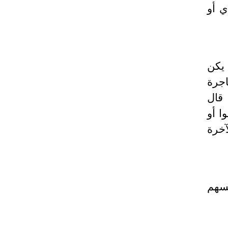
ي أو
 يكن
اجرة
 قال
وا أو
آخرة
فسهم