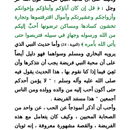
وجل :
﴿ قل إن كان آباؤكم وأبناؤكم وإخوانكم
وأزواجكم وعشيرتكم وأموال اقترفتموها وتجارة
تخشون كسادها ومساكن ترضونها أحبَّ إليكم
من الله ورسوله وجهادٍ في سبيله فتربصوا حتى
يأتي الله بأمره ﴾
وأما حديث النبي الذي
(التوبة : 24)
يرويه البخاري ومسلم وسواهما فهو دليل أيضاً
على أن محبة النبي فريضة يجب أن نتذكرها وأن
نَعِيَ فيما إذا كنا نقوم بها ، هذا الحديث يقول فيه
صلى الله عليه وآله وسلم : " لا يؤمن أحدكم
حتى أكون أحب إليه من والده وولده ومن الناس
أجمعين " هذا مستند الفريضة .
وأحب أن أذكر أنموذجاً عن الحب ، عن واحد من
الصحابة المحبين ، وكيف كان يتعامل مع هذه
الفريضة ، والقصة مشهورة معروفة ، إنه ثوبان