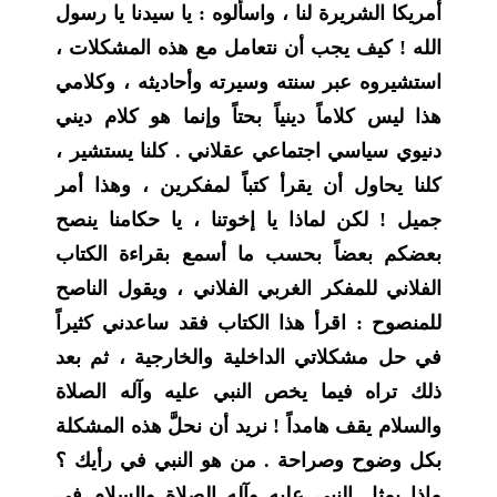
أمريكا الشريرة لنا ، واسألوه : يا سيدنا يا رسول
الله ! كيف يجب أن نتعامل مع هذه المشكلات ،
استشيروه عبر سنته وسيرته وأحاديثه ، وكلامي
هذا ليس كلاماً دينياً بحتاً وإنما هو كلام ديني
دنيوي سياسي اجتماعي عقلاني . كلنا يستشير ،
كلنا يحاول أن يقرأ كتباً لمفكرين ، وهذا أمر
جميل ! لكن لماذا يا إخوتنا ، يا حكامنا ينصح
بعضكم بعضاً بحسب ما أسمع بقراءة الكتاب
الفلاني للمفكر الغربي الفلاني ، ويقول الناصح
للمنصوح : اقرأ هذا الكتاب فقد ساعدني كثيراً
في حل مشكلاتي الداخلية والخارجية ، ثم بعد
ذلك تراه فيما يخص النبي عليه وآله الصلاة
والسلام يقف هامداً ! نريد أن نحلَّ هذه المشكلة
بكل وضوح وصراحة . من هو النبي في رأيك ؟
ماذا يمثل النبي عليه وآله الصلاة والسلام في