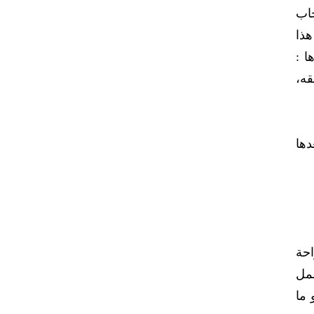
جاب
هذا
ا :
قه،
دها
احة
بر والتقوى ) المائدة/2، ( من عمل
لح هو ما