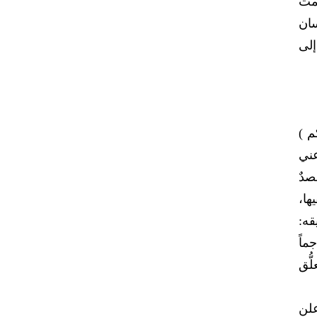
ظمت
سان
إلى
م )
عني
صدٌ
ا،
قه:
ماً
ُّق
علن