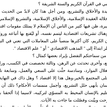
مي في القرآن الكريم والسنة الشريفة ؟
يدة والأخلاق والتشريع، ومن أجل هذا كان لابدّ من الحديث
له العقيدة الإسلامية، والأخلاق الإسلامية، والتشريع الإسلامي
ة، ظن فيها كثير من الناس أن الإسلام لا يمتلك مقومات اقت
اك تشريعات اقتصادية ليتمم نفسه، أو ليُقنع بها أتباعه وروا
الكريم، كان أكثرها منصباً على المعاملات التي تعني في النه
ابتداءً إلى " المذهب الاقتصادي " أو " علم الاقتصاد ".
ن سماحتكم التفضل بإيراد بعضها كمثال ؟
بيع، وأخرى تحدثت عن الرهن، وثالثة تخصصت في الكسب، ورا
غلال الموارد، وسادسة حثَّت على السعي والعمل، وسابعة ن
ى المجتمع بالخير،وهل هذا إلا اقتصاد ؟ وهل ذاك في النهاية 
سان بأبهى حلل التشريع، وأجمل منمنمات الأحكام؟ ذلك أن 
م بالإنسان المحيط به المسوّي لتركيبه، لاسيما إذا ألحقنا ب
حت وبيَّنت وفصّلت ما جاءت به الآيات.