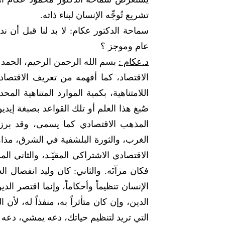
تشريع تُوجِّه الإنسان لبناء ذاته.
سماحة الدكتور عكام: لا بد لنا قبل أن 
عام وموجز ؟
د.عكام :
بسم الله الرحمن الرحيم، الحمد ل
الاقتصاد، كما أفهمه من تعريف الاقتصاد
اللامتناهية، بكمية الموارد المتناهية ال
صُبغ هذا العلم أو تلك القواعد بصبغة إيد
المذهب الاقتصادي كما يسمى، وقد برزت 
الغرب، والثورة البلشفية في الشرق، مذاه
الاقتصادي الاشتراكي المقيّـد، والثاني ا
فكان مرآتَه. والثاني: كان وليد انفصال 
الإنسان تنظيماً وأحكاماً، وإنما اقتصر ا
الدين، وإن كان متأثراً به، منفذاً له، لأن
التي تريد لتنظيم حياتك، دعه يمشي، دعه 