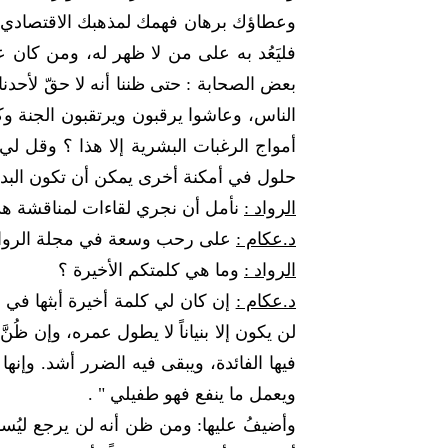
وعطاؤك برهان فهمك لمذهبك الاقتصادي، 
فليَعُد به على من لا ظهر له، ومن كان 
بعض الصحابة : حتى ظننا أنه لا حقّ لأحدن
الناس، وعاشوا يرقبون ويرتقبون الجنة وك
أمواج الرغبات البشرية إلا هذا ؟ وقل لي
حلول في أمكنة أخرى يمكن أن تكون البدي
الرواد :
نأمل أن نجري لقاءات لمناقشة هذه
د.عكام :
على رحب وسعة في مجلة الرواد 
الرواد :
وما هي كلمتكم الأخيرة ؟
د.عكام :
إن كان لي كلمة أخيرة أبثها في ص
لن يكون إلا بنياناً لا يطول عمره، وإن ظُنَّ 
فيها الفائدة، ويبقى فيه الضرر أشد. وإنها
ويعمل ما ينفع فهو طفيلي " .
وأضيفُ عليها: ومن ظن أنه لن يرجع ليُسأل