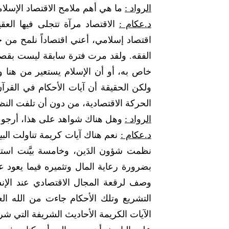
الرواد :
ما هي أهم ملامح الاقتصاد الإسلا
د.عكام :
الاقتصاد مرآة تتجلى فيها العق
اقتصاد إسلامي، أعني اقتصاداً نلمح من خلا
الفقه. ولقد مرت فترة سابقة ليست بقصير
خاص به، أو أن الإسلام يستعير من هنا وهن
ولكن الحقيقة أن آيات الأحكام في القرآن 
الحركة الاقتصادية، من دون أن تلفت النظر 
الرواد :
وهل هناك شواهد على هذا، أرجو م
د.عكام :
نعم هناك آيات كريمة تناولت ال
نظمت شؤون الدَين، وخامسة بيَّنت است
بضرورة رعاية المال وتثميره فيما يعود عل
وصف لرقعة المجال الاقتصادي عند الإن
التشريع وتلك الأحكام جاءت من الله العلي
الآيات الكريمة الأحاديث الشريفة التي شر