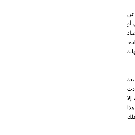
 عن
 أو
صاد
ده،
اية
بعة
ادت
إلا
هذا
تلك