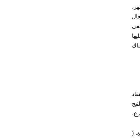
هر،
قال
تفى
يها
ناك
قاد
مَح
رع،
. (