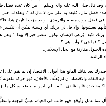
وقد قال صلى الله عليه وآله وسلم : " من كان عنده فضل ظ
عنده فضل مال، فليعد به على من لا مال له ". وهكذا... حتى 
ا في فضل. رواه مسلم والترمذي . ولقد جرّب التاريخ هذا، فاك
أنهم يعيشونها. وإلا قل لي بربك: أي وسيلة يمكن أن تتكسر عل
 بربك :كيف يُرعى الإنسان ليكون عنصر خير إلا بهذا ؟ وهل ه
ل ؟ فما هي ؟ وأين هي ؟ .
 الحلول مقارنة مع الحل الإسلامي.
الرائدة.
درك بعد لقائك الماتع هذا أقول : الاقتصاد إن لم يقم على اعت
فيه البقاء. والاقتصاد إن لم يُغلَّف بالأخلاق، فهو حركة ملعونة تُل
 لكلمة جيدة قالها غاندي : " من لم يلبس ما يصنع، ويأكل ما يز
 عما عمل وأوقع، فهو خائب في الحياة، عبثيُّ الوجهة والتطلُّع