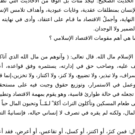
لحديث الصحيح؛ ليجد مئات بل ألوفاً من الأحاديث التي ن
الإنسان بمنطلقات عقدية، وغايات عبودية، وأهداف تلامس الإن
هاية، وأجملُ الاقتصاد ما قـام على اعتقاد، وأدى في نهايته 
لضمير ولا الوجدان.
هي أهم مقومات الاقتصاد الإسلامي ؟
 الإسلام مال الله. قال تعالى: ( وآتوهم من مال الله الذي آتاك
لا موظف عليه، وصاحب حق في إدارته، يستثمره وفق قواعده، أ
، ولا تبذير، ولا تضييع، ولا كنز، ولا اكتناز، ولا تخزين،إنما ق
مل في الاستمرار، وتوزيع حقوق وجبت فيه على مستحقيه
 تجعله في حالة طوارئ قاسية، وهو يقوم بمهمة الاقتصاد وتطبي
 طعام المسكين وتأكلون التراث أكلا ً لـمّــاً وتحبون المال حباً ج
نسان بالمال، ولكنه لم يقره في تصرف لا إنساني حياله، فإنسانيةُ التعل
مال: فمن كنزَ، أو اكتنز، أو كسل، أو تقاعس، أو أعرض، فقد أ