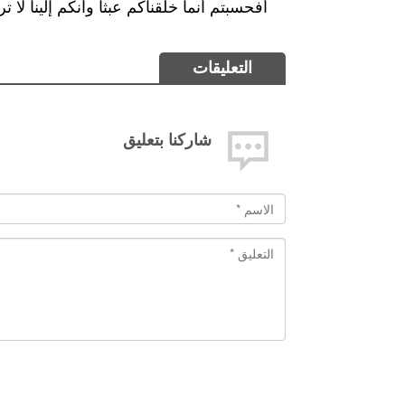
أفحسبتم أنما خلقناكم عبثاً وأنكم إلينا لا ترجعون ) المؤم
التعليقات
شاركنا بتعليق