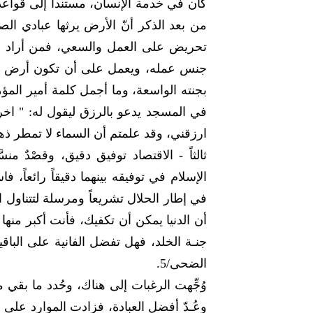
كان في خدمة الإنسان، مستنداً إلى قواعد ا
تحريض على العمل والسعي، فمن أراد جن
جنس عمله، ويعمل على أن تكون أرض الدني
بجنته الواسعة، وما أجمل كلمة أمير ال
في المسجد يدعو بالرزق ليقول له: " اخر
ارزقني، وقد علمتم أن السماء لا تمطر ذهبا
ثالثاً - الاقتصاد توفيق دقيق، وقصْدٌ منس
الإسلام في توفيقه بينهما دقيقاً رائعاً، 
في إطار الحلال تشريعاً ومرسلة لتتناول ال
أن الدنيا يمكن أن تكفيك، فأنت أكبر منها 
جنـة الخلد، فهل تفضل الفانية على الباق
الضحى/5.
وُجِّهت الرغبات إلى هناك، وحُدد ما بقي م
وعُـدّ أفضل العبادة، فزادت الموارد على 