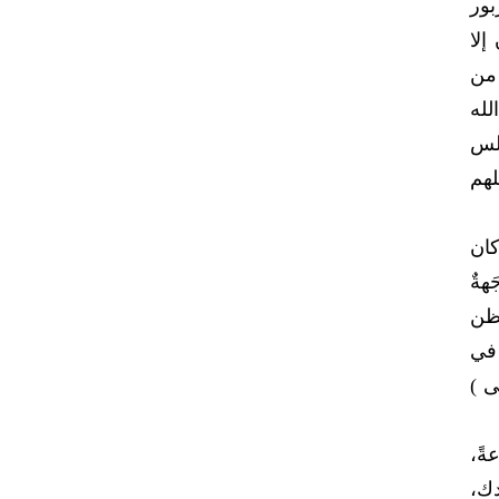
بور
تقون إلا
 من
لله
جلس
لهم
كان
هةٌ
تظن
 في
ى )
ةً،
دك،