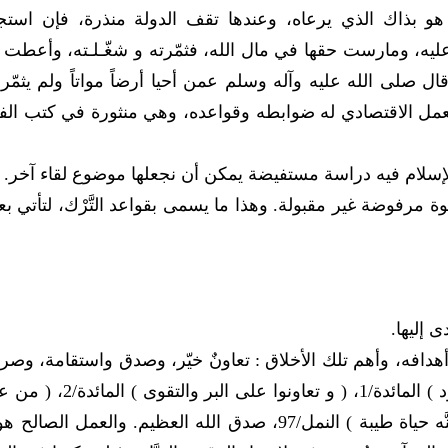
يعد هو بذاك الذي يرعاه، وعندها تقف الدولة منذرة، فإن است
ليه، ومارست حقها في مال الله، فثمّرته و شغّـلـته، وأعطت 
ل صلى الله عليه وآله وسلم عمن أحيا أرضاً مواتاً ولم يثمّره
عمل الاقتصادي له ضوابطه وقواعده، وهي منثورة في كتب الف
ة مرفوضة غير مقبولة. وهذا ما يسمى بقواعد التَّرْك، لتأتي بع
أهدافه، وأهم تلك الأخلاق : تعاونٌ خيّر، وصدق واستقامة، وصر
ووفاء : ( يا أيها الذيـن آمـنوا أوفـوا بالعقود ) المائدة/1، ( و تعاونوا على ال
صالحاً من ذكر أو أنثى وهو مؤمن فلنحيينَّه حياة طيبة ) النمل/97، صدق الله العظيم. والعمل الصا