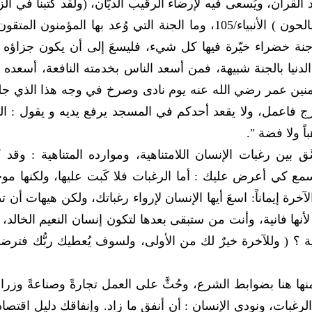
لقرآن، ويُسعى فيه لإرضاء الرقيب الديَّان، (ولقد كتبنا في الز
من بعد الذكر أنّ الأرض يرثها عبادي الصالحون ) الأنبياء/105، وما الجنة التي وُعد بها المؤمنون الم
ة خضراء خيّرة فيها كل شيء، فليسعَ إلى أن يكون جزاؤه
ا بالجنة شبيهة، فمن أسعد الناس بخدمته النافعة، أسعده ا
مؤمنين عمر رضي الله عنه يوم نادى وصرخ في وجه هذا الذي 
ج فاعمل، ولا يقعد أحدكم في المسجد يرفع يديه و يقول : ال
ً ولا فضة ".
َّق بين رغبات الإنسان اللامتناهية، وموارده المتناهية : وقد 
فاسمع كي أعرض عليك : أما الرغبات فلا كَبت عليها، ولكنها موجَ
آخرة إيماناً: اسعَ أيها الإنسان لإرواء رغباتك، ولكن هيهات أن 
لأنها فانية، وأنت من ستبقى بعدها لتكون إنسان النعيم الخالد،
ية ؟ ( وللآخرة خيرٌ لك من الأولى، ولسوف يُعطيك ربُّك فترض
نها هنا بضوابط الشرع، وحُثَّ على العمل تجارةً وصناعةً وزراع
الرغبات، ونودي الإنسان : أن أنفق ما زاد. وإنفاقك دليل اقتصا