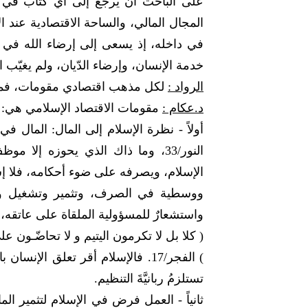
على الباحث أن يرجع إلى أي كتاب في ا
المجال المالي، والساحة الاقتصادية عند 
في داخله، إذ يسعى إلى إرضاء الله في الن
خدمة الإنسان، وإرضاء الدّيان، ولم يغيّب ا
الرواد :
لكل مذهب اقتصادي مقومات، فما 
د.عكام :
مقومات الاقتصاد الإسلامي هي:
أولاً - نظرة الإسلام إلى المال: المال في
النور/33، وما ذاك الذي يحوزه إ
الإسلام، ويصرفه على ضوء أحكامه، فلا إسراف
ووسطية في الصرف، وتثمير وتشغيل وع
واستشعارٌ للمسؤولية الملقاة على عاتقه،
( كلا بل لا تكرمون اليتيم و لا تحاضّـون على
) الفجر/17. فالإسلام أقر تعلق الإ
تستلزمُ ربانيَّةَ التنظيم.
ثانياً - العمل فرض في الإسلام لتثمير ال