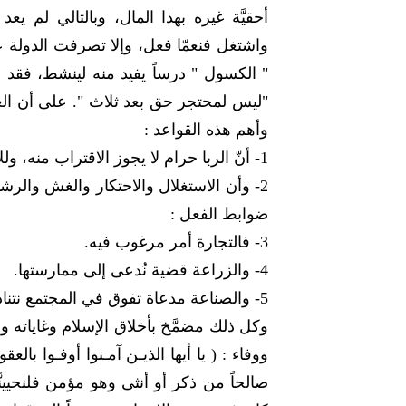
أحقيَّة غيره بهذا المال، وبالتالي لم 
واشتغل فنعمّا فعل، وإلا تصرفت الدولة ع
" الكسول " درساً يفيد منه لينشط، فقد قا
"ليس لمحتجر حق بعد ثلاث ". على أن ال
وأهم هذه القواعد :
1- أنّ الربا حرام لا يجوز الاقتراب منه، وللإسلام فيه دراسة مستفيضة يمكن أن نجعلها موضوع لقاء آخر.
2- وأن الاستغلال والاحتكار والغش والرشو
ضوابط الفعل :
3- فالتجارة أمر مرغوب فيه.
4- والزراعة قضية نُدعى إلى ممارستها.
5- والصناعة مدعاة تفوق في المجتمع نتنادى إليها.
وكل ذلك مضمَّخ بأخلاق الإسلام وغاياته و