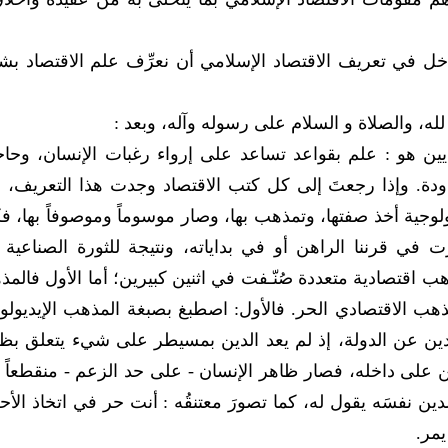
ندخل في تعريف الاقتصاد الإسلامي أن نعرِّف علم الاقتصاد ب
له، والصلاة و السلام على رسوله وآله، وبعد :
يين هو : علم بقواعد تساعد على إرواء رغبات الإنسان، وحاج
محدودة. وإذا رجعتَ إلى كل كتب الاقتصاد وجدت هذا التعريف، 
يولوجية أخذ صفتها، وتمذهب بها، وصار موسوماً وموصوفاً بها، ف
في قرننا الراهن أو في بداياته، ونتيجة للثورة الصناعية
ب اقتصادية متعددة صُنّـفت في اثنين كبيرين؛ أما الأول فالم
لمذهب الاقتصادي الحر. فالأول: اصطبغ بصبغة المذهب الإيديول
الدين عن الدولة، إذ لم يعد الدين بمسيطر على شيء يتعلق بظ
لدين على داخله، فصار ظاهر الإنسان - على حد الزعم - منقطعاً
 الدين نفسَه يقول له، كما تصورَ معتنقُه : أنت حر في اتخاذ الأح
يمر.