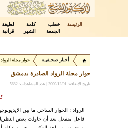
الرئيسة
خطب
كلمة
لطيفة
الجمعة
الشهر
قرأنية
أخبار صحـفيـة
حوار مجلة الرواد
حوار مجلة الرواد الصادرة بدمشق
تاريخ الإضافة: 2000/12/01 | عدد المشاهدات: 5632
كانو
الرواد :
الحوار الساخن ما بين الايديولوج
فاعل منفعل بعد أن حاولت بعض النظريات إ
يستعرض سماحة الدكتور محمود عكام أهم